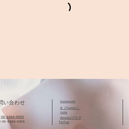
Instagram
問い合わせ
X（Twitter​）
note
|
06−6484-6955
Amebaブログ
| 06−6484-6956
TikTok