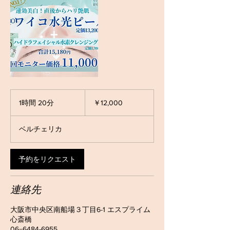
12,000
円
1時間 20分
1
￥12,000
時
2
ベルチェリカ
0
分
予約をリクエスト
連絡先
大阪市中央区南船場３丁目6-1 エスプライム
心斎橋
06−6484-6955