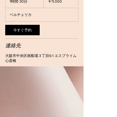
1時間 30分
1
￥11,000
時
3
ベルチェリカ
0
分
今すぐ予約
連絡先
大阪市中央区南船場３丁目6-1 エスプライム
心斎橋